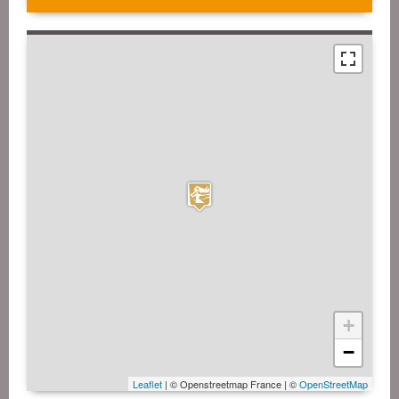
+
−
Leaflet
| © Openstreetmap France | ©
OpenStreetMap