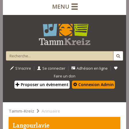
MENU
|
|
|
S'inscrire
Se connecter
Adhésion en ligne
Faire un don
Proposer un évènement
Connexion Admin
Tamm-Kreiz
Annuaire
Langourlavie