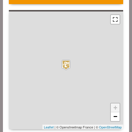
+
−
Leaflet
| © Openstreetmap France | ©
OpenStreetMap