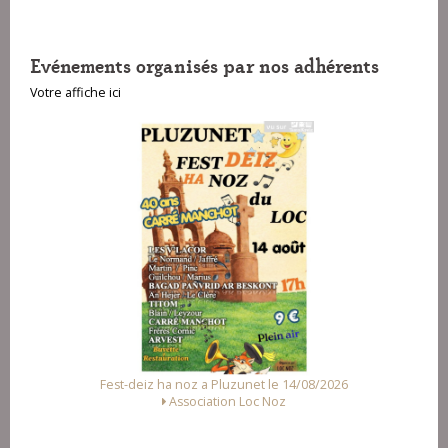
Evénements organisés par nos adhérents
Votre affiche ici
luzunet le 14/08/2026
Fest Noz a Arzal le 15/08/2026
on Loc Noz
Alliance des Associations d'Arz