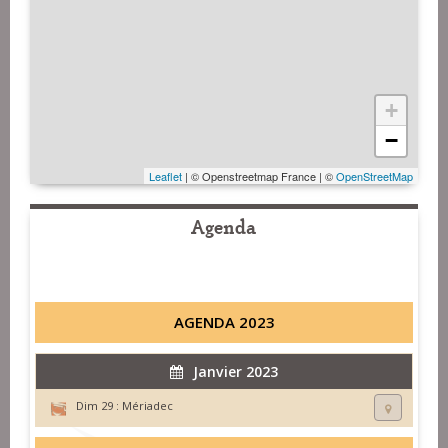
+
−
Leaflet
| © Openstreetmap France | ©
OpenStreetMap
Agenda
AGENDA 2023
Janvier 2023
Dim 29 :
Mériadec