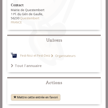
Contact
Mairie de Questembert
1 Pl. du Gén de Gaulle,
56230
Questembert
FRANCE
Univers
Fest-Noz et Fest-Deiz
Organisateurs
Tout l'annuaire
Actions
Mettre cette entrée en favori