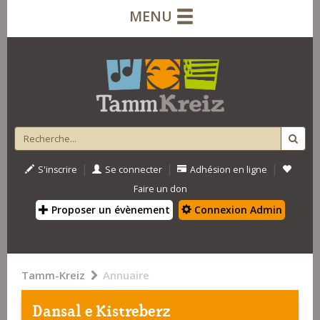
MENU
|
|
|
S'inscrire
Se connecter
Adhésion en ligne
Faire un don
Proposer un évènement
Connexion Admin
Tamm-Kreiz
Annuaire
Dansal e Kistreberz