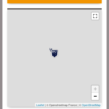
+
−
Leaflet
| © Openstreetmap France | ©
OpenStreetMap