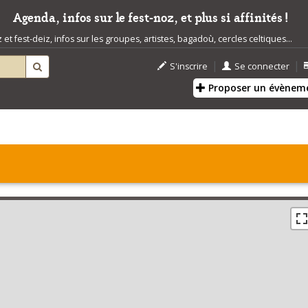
Agenda, infos sur le fest-noz, et plus si affinités !
t fest-deiz, infos sur les groupes, artistes, bagadoù, cercles celtiques...
|
|
S'inscrire
Se connecter
Proposer un évènem