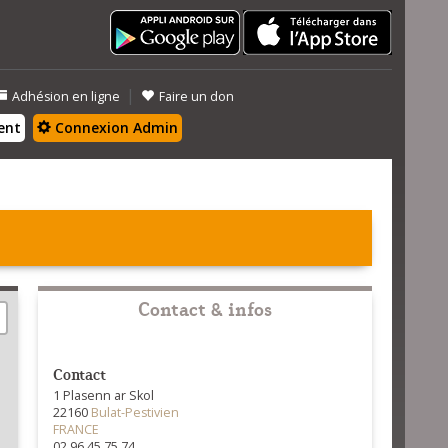
|
Adhésion en ligne
Faire un don
ent
Connexion Admin
Contact & infos
Contact
1 Plasenn ar Skol
22160
Bulat-Pestivien
FRANCE
02 96 45 75 74