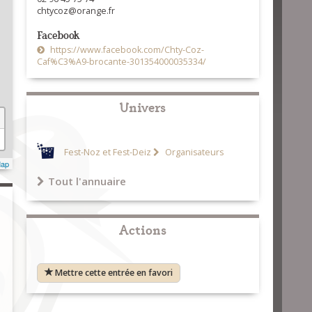
chtycoz@orange.fr
Facebook
https://www.facebook.com/Chty-Coz-
Caf%C3%A9-brocante-301354000035334/
Univers
Fest-Noz et Fest-Deiz
Organisateurs
Map
Tout l'annuaire
Actions
Mettre cette entrée en favori