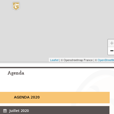
+
−
Leaflet
| © Openstreetmap France | ©
OpenStreet
Agenda
AGENDA 2020
Juillet 2020