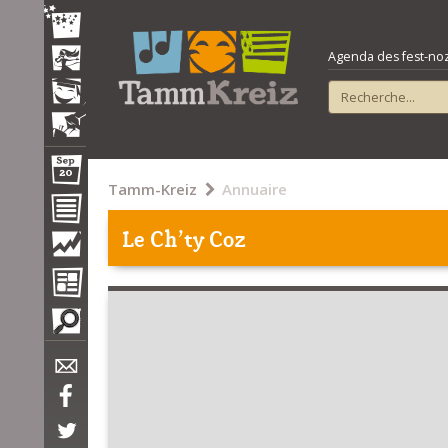
Agenda des fest-noz e
Tamm-Kreiz
Annuaire
Le Ch'ty Coz