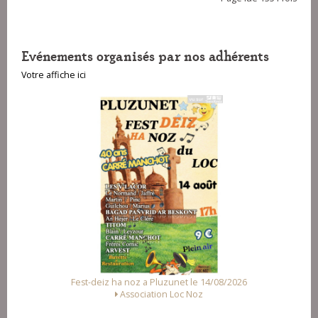
Evénements organisés par nos adhérents
Votre affiche ici
a Pluzunet le 14/08/2026
Fest Noz a Arzal le 15/08/2
ation Loc Noz
Alliance des Associations d'