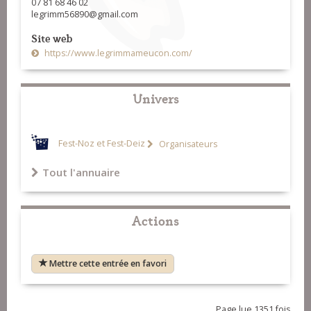
07 81 68 46 02
legrimm56890@gmail.com
Site web
https://www.legrimmameucon.com/
Univers
Fest-Noz et Fest-Deiz
Organisateurs
Tout l'annuaire
Actions
Mettre cette entrée en favori
Page lue 1351 fois