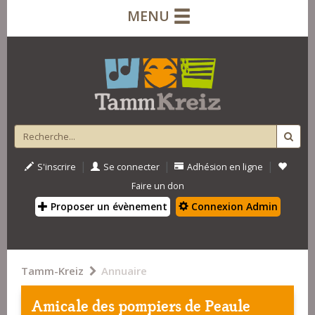
MENU
|
|
|
S'inscrire
Se connecter
Adhésion en ligne
Faire un don
Proposer un évènement
Connexion Admin
Tamm-Kreiz
Annuaire
Amicale des pompiers de Peaule