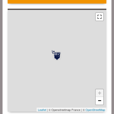
+
−
Leaflet
| © Openstreetmap France | ©
OpenStreetMap