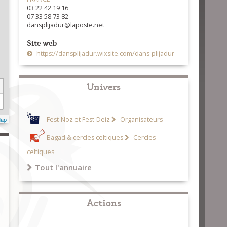
03 22 42 19 16
07 33 58 73 82
dansplijadur@laposte.net
Site web
https://dansplijadur.wixsite.com/dans-plijadur
Univers
Map
Fest-Noz et Fest-Deiz
Organisateurs
Bagad & cercles celtiques
Cercles
celtiques
Tout l'annuaire
Actions