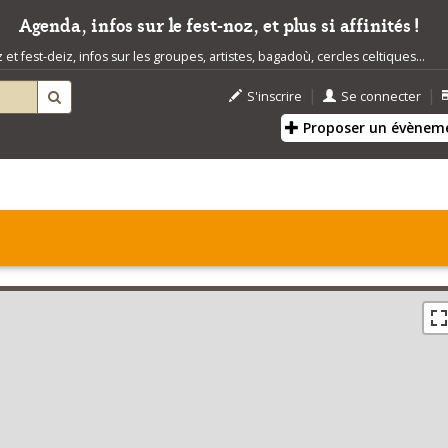
Agenda, infos sur le fest-noz, et plus si affinités !
t fest-deiz, infos sur les groupes, artistes, bagadoù, cercles celtiques...
|
|
S'inscrire
Se connecter
Proposer un évènem