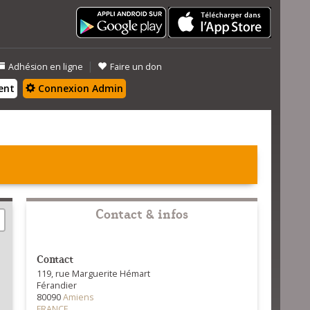
|
Adhésion en ligne
Faire un don
ent
Connexion Admin
Contact & infos
Contact
119, rue Marguerite Hémart
Férandier
80090
Amiens
FRANCE