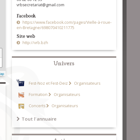
vrbsecretariat@gmail.com
Facebook
https://www.facebook.com/pages/Vielle-à-roue-
en-Bretagne/698070410211775
Site web
http://vrb.bzh
Univers
Map
Fest-Noz et Fest-Deiz
Organisateurs
Formation
Organisateurs
Concerts
Organisateurs
Tout l'annuaire