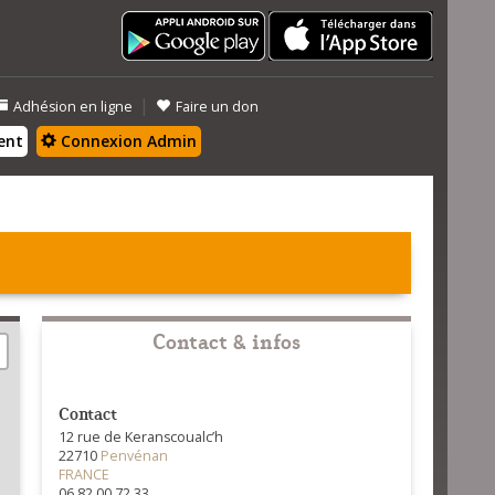
|
Adhésion en ligne
Faire un don
ent
Connexion Admin
Contact & infos
Contact
12 rue de Keranscoualc’h
22710
Penvénan
FRANCE
06 82 00 72 33