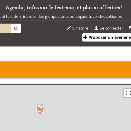
Agenda, infos sur le fest-noz, et plus si affinités !
t fest-deiz, infos sur les groupes, artistes, bagadoù, cercles celtiques...
|
|
S'inscrire
Se connecter
Proposer un évènem