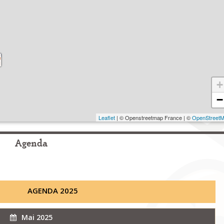
+
−
Leaflet
| © Openstreetmap France | ©
OpenStreet
Agenda
AGENDA 2025
Mai 2025