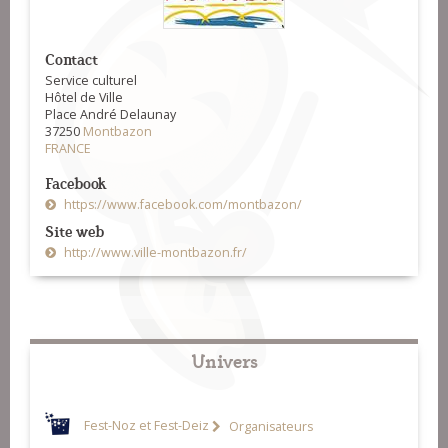
Contact
Service culturel
Hôtel de Ville
Place André Delaunay
37250
Montbazon
FRANCE
Facebook
https://www.facebook.com/montbazon/
Site web
http://www.ville-montbazon.fr/
Univers
Fest-Noz et Fest-Deiz
Organisateurs