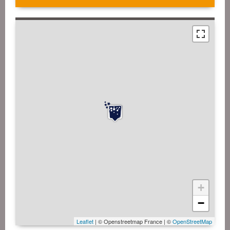
+
−
Leaflet
| © Openstreetmap France | ©
OpenStreetMap