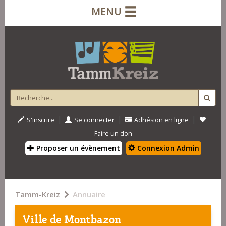
MENU
|
|
|
S'inscrire
Se connecter
Adhésion en ligne
Faire un don
Proposer un évènement
Connexion Admin
Tamm-Kreiz
Annuaire
Ville de Montbazon