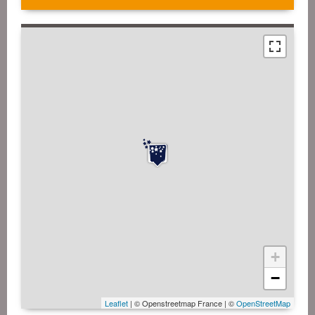
+
−
Leaflet
| © Openstreetmap France | ©
OpenStreetMap