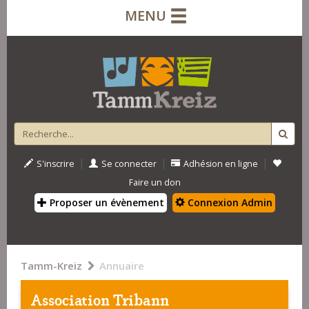
MENU
|
|
|
S'inscrire
Se connecter
Adhésion en ligne
Faire un don
Proposer un évènement
Connexion Admin
Tamm-Kreiz
Annuaire
Association Tribann