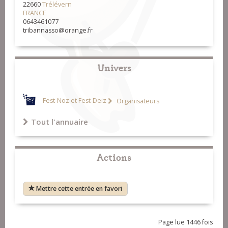
22660
Trélévern
FRANCE
0643461077
tribannasso@orange.fr
Univers
Fest-Noz et Fest-Deiz
Organisateurs
Tout l'annuaire
Actions
Mettre cette entrée en favori
Page lue 1446 fois