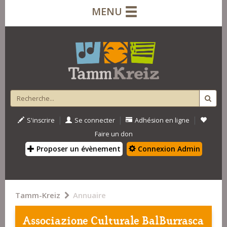
MENU
|
|
|
S'inscrire
Se connecter
Adhésion en ligne
Faire un don
Proposer un évènement
Connexion Admin
Tamm-Kreiz
Annuaire
Associazione Culturale BalBurrasca