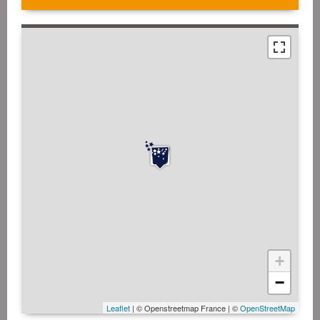
+
−
Leaflet
| © Openstreetmap France | ©
OpenStreetMap