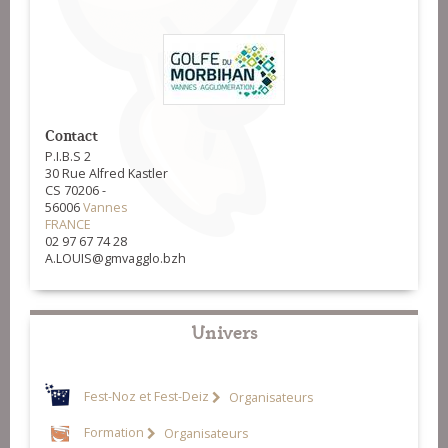
Contact
P.I.B.S 2
30 Rue Alfred Kastler
CS 70206 -
56006
Vannes
FRANCE
02 97 67 74 28
A.LOUIS@gmvagglo.bzh
Univers
Fest-Noz et Fest-Deiz
Organisateurs
Formation
Organisateurs