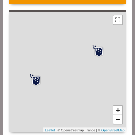
+
−
Leaflet
| © Openstreetmap France | ©
OpenStreetMap