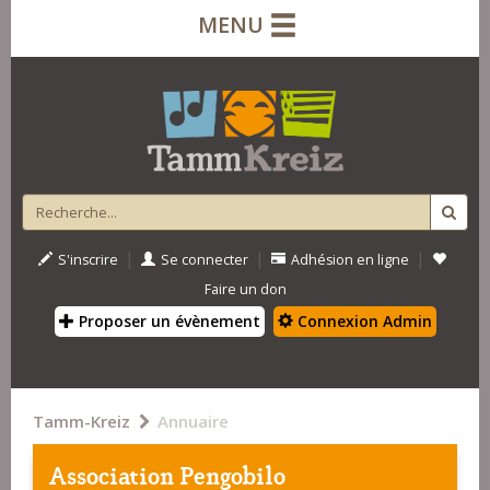
MENU
|
|
|
S'inscrire
Se connecter
Adhésion en ligne
Faire un don
Proposer un évènement
Connexion Admin
Tamm-Kreiz
Annuaire
Association Pengobilo