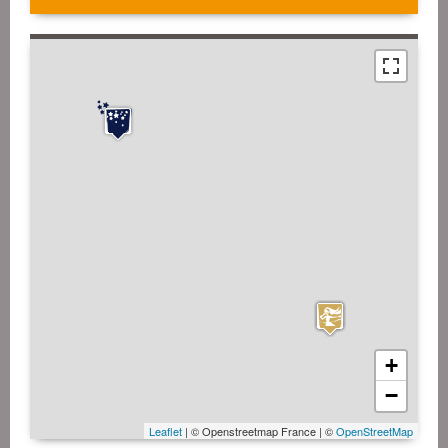
+
−
Leaflet
| © Openstreetmap France | ©
OpenStreetMap