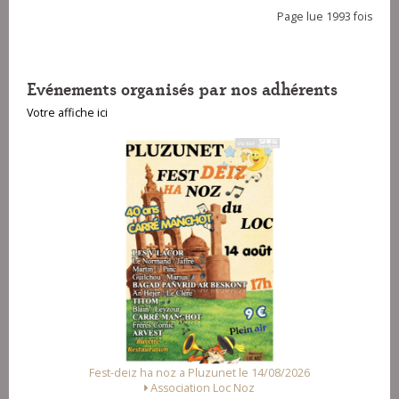
Page lue 1993 fois
Evénements organisés par nos adhérents
Votre affiche ici
luzunet le 14/08/2026
Fest Noz a Arzal le 15/08/2026
on Loc Noz
Alliance des Associations d'Arz