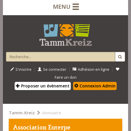
MENU
|
|
|
S'inscrire
Se connecter
Adhésion en ligne
Faire un don
Proposer un évènement
Connexion Admin
Tamm-Kreiz
Annuaire
Association Euterpe