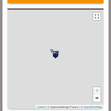
+
−
Leaflet
| © Openstreetmap France | ©
OpenStreetMap