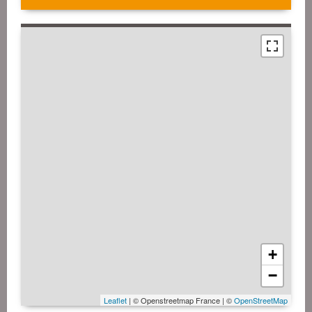
+
−
Leaflet
| © Openstreetmap France | ©
OpenStreetMap