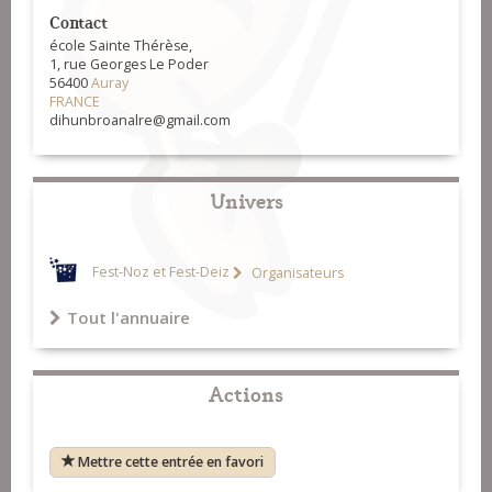
Contact
école Sainte Thérèse,
1, rue Georges Le Poder
56400
Auray
FRANCE
dihunbroanalre@gmail.com
Univers
Fest-Noz et Fest-Deiz
Organisateurs
Tout l'annuaire
Actions
Mettre cette entrée en favori