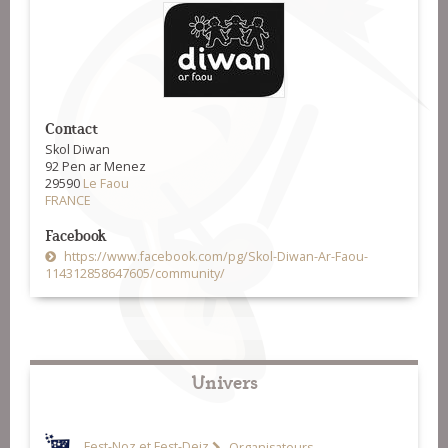
Contact
Skol Diwan
92 Pen ar Menez
29590
Le Faou
FRANCE
Facebook
https://www.facebook.com/pg/Skol-Diwan-Ar-Faou-
114312858647605/community/
Univers
Fest-Noz et Fest-Deiz
Organisateurs