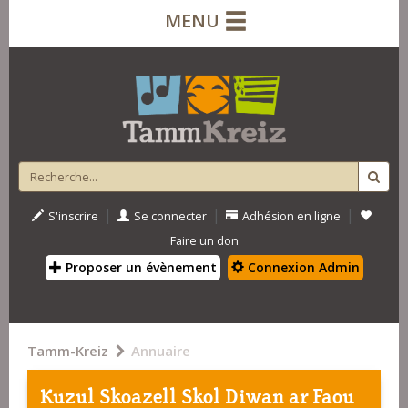
MENU
|
|
|
S'inscrire
Se connecter
Adhésion en ligne
Faire un don
Proposer un évènement
Connexion Admin
Tamm-Kreiz
Annuaire
Kuzul Skoazell Skol Diwan ar Faou