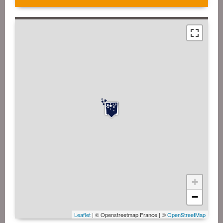
+
−
Leaflet
| © Openstreetmap France | ©
OpenStreetMap