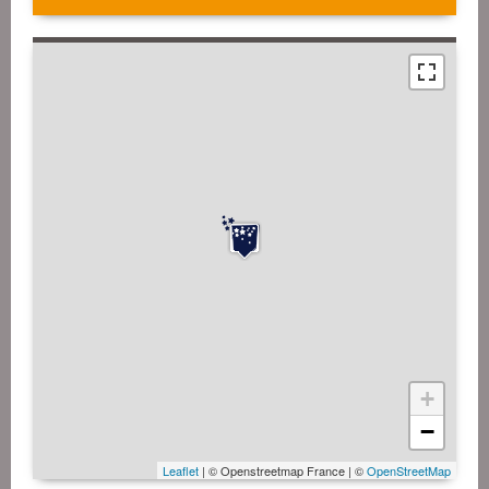
+
−
Leaflet
| © Openstreetmap France | ©
OpenStreetMap