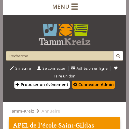
MENU
|
|
|
S'inscrire
Se connecter
Adhésion en ligne
Faire un don
Proposer un évènement
Connexion Admin
Tamm-Kreiz
Annuaire
APEL de l’école Saint-Gildas