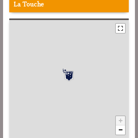
La Touche
+
−