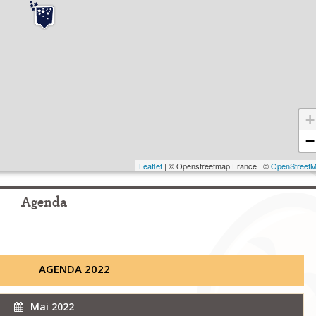
+
−
Leaflet
| © Openstreetmap France | ©
OpenStreet
Agenda
AGENDA 2022
Mai 2022