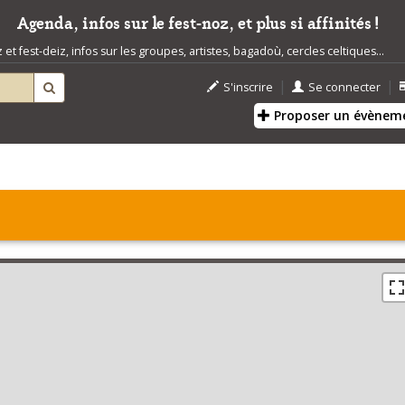
Agenda, infos sur le fest-noz, et plus si affinités !
t fest-deiz, infos sur les groupes, artistes, bagadoù, cercles celtiques...
|
|
S'inscrire
Se connecter
Proposer un évènem