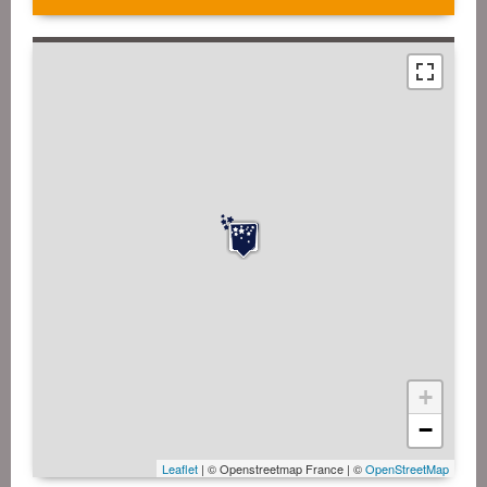
+
−
Leaflet
| © Openstreetmap France | ©
OpenStreetMap