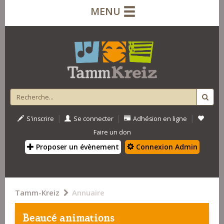
MENU
|
|
|
S'inscrire
Se connecter
Adhésion en ligne
Faire un don
Proposer un évènement
Connexion Admin
Tamm-Kreiz
Annuaire
Beaucé animations