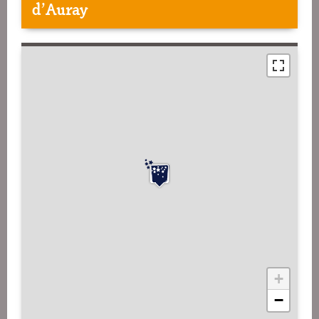
d'Auray
+
−