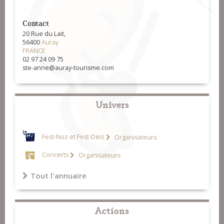
Contact
20 Rue du Lait,
56400
Auray
FRANCE
02 97 24 09 75
ste-anne@auray-tourisme.com
Univers
Fest-Noz et Fest-Deiz
Organisateurs
Concerts
Organisateurs
Tout l'annuaire
Actions