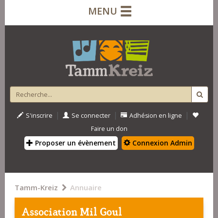
MENU
|
|
|
S'inscrire
Se connecter
Adhésion en ligne
Faire un don
Proposer un évènement
Connexion Admin
Tamm-Kreiz
Annuaire
Association Mil Goul