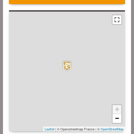
+
−
Leaflet
| © Openstreetmap France | ©
OpenStreetMap