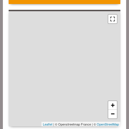
+
−
Leaflet
| © Openstreetmap France | ©
OpenStreetMap