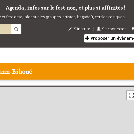
Agenda, infos sur le fest-noz, et plus si affinités !
t fest-deiz, infos sur les groupes, artistes, bagadoù, cercles celtiques...
|
|
S'inscrire
Se connecter
Proposer un évènem
Lann-Bihoué