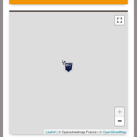
+
−
Leaflet
| © Openstreetmap France | ©
OpenStreetMap