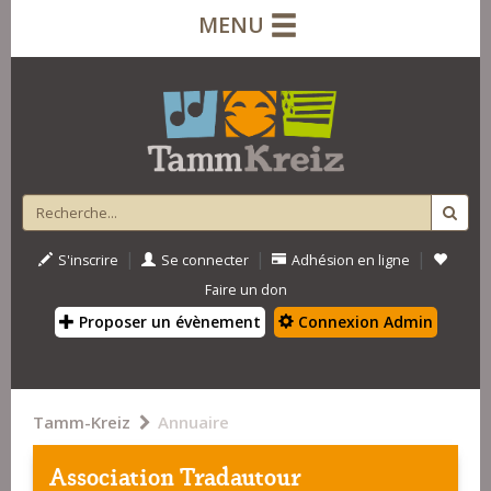
MENU
|
|
|
S'inscrire
Se connecter
Adhésion en ligne
Faire un don
Proposer un évènement
Connexion Admin
Tamm-Kreiz
Annuaire
Association Tradautour