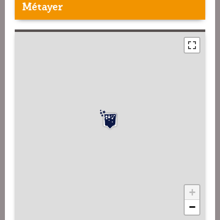
Métayer
+
−