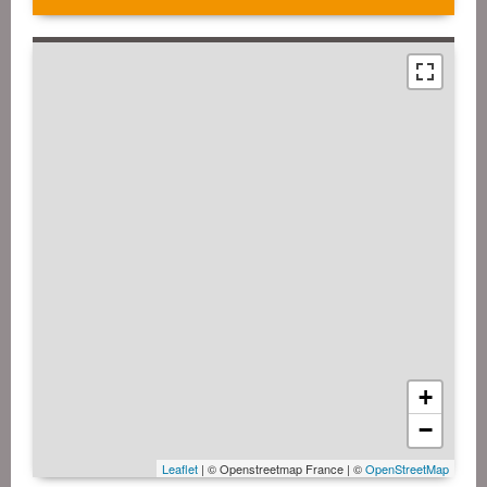
+
−
Leaflet
| © Openstreetmap France | ©
OpenStreetMap