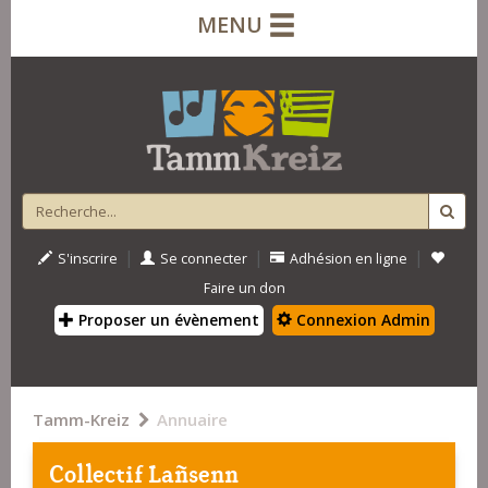
MENU
|
|
|
S'inscrire
Se connecter
Adhésion en ligne
Faire un don
Proposer un évènement
Connexion Admin
Tamm-Kreiz
Annuaire
Collectif Lañsenn