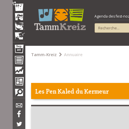
Agenda des fest-noz e
Tamm-Kreiz
Annuaire
Les Pen Kaled du Kermeur