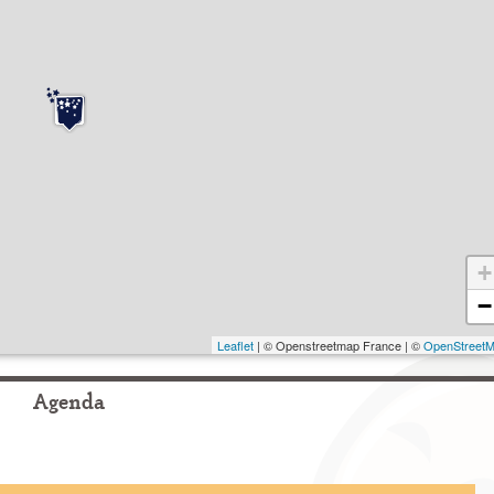
+
−
Leaflet
| © Openstreetmap France | ©
OpenStreet
Agenda