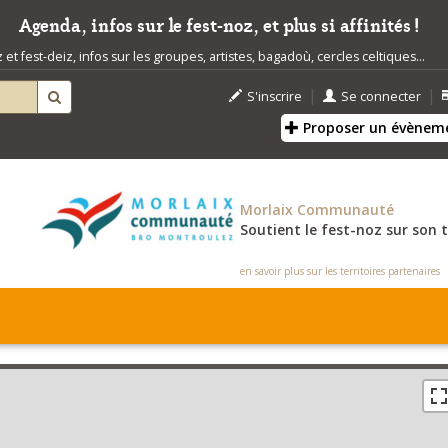
Agenda, infos sur le fest-noz, et plus si affinités !
t fest-deiz, infos sur les groupes, artistes, bagadoù, cercles celtiques...
|
|
S'inscrire
Se connecter
Proposer un évènem
Morlaix Communauté
Soutient le fest-noz sur son t
en savoir plus sur les territoires partenaires