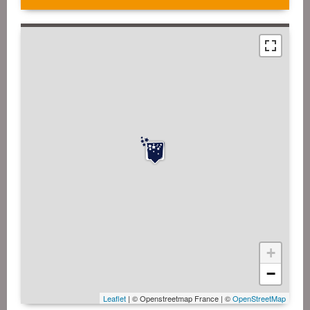
+
−
Leaflet
| © Openstreetmap France | ©
OpenStreetMap