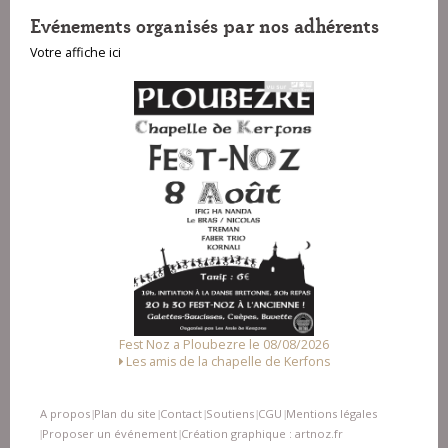
Evénements organisés par nos adhérents
Votre affiche ici
Fest Noz a Ploubezre le 08/08/2026
Les amis de la chapelle de Kerfons
A propos
Plan du site
Contact
Soutiens
CGU
Mentions légales
|
|
|
|
|
Proposer un événement
Création graphique : artnoz.fr
|
|