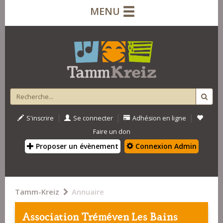
MENU
|
|
|
S'inscrire
Se connecter
Adhésion en ligne
Faire un don
Proposer un évènement
Connexion Admin
Tamm-Kreiz
Annuaire
Association Tréméven Les Bains