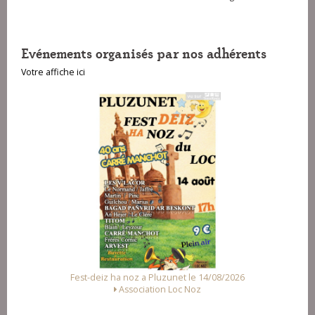
Evénements organisés par nos adhérents
Votre affiche ici
a Pluzunet le 14/08/2026
Fest Noz a Arzal le 15/08/2
ation Loc Noz
Alliance des Associations d'