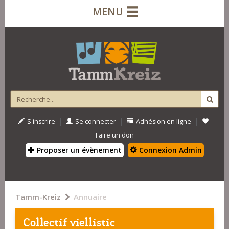
MENU
|
|
|
S'inscrire
Se connecter
Adhésion en ligne
Faire un don
Proposer un évènement
Connexion Admin
Tamm-Kreiz
Annuaire
Collectif viellistic