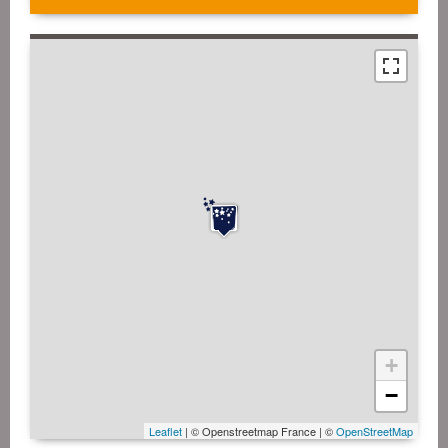
+
−
Leaflet
| © Openstreetmap France | ©
OpenStreetMap