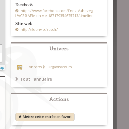
Facebook
https://www.facebook.com/Enez-Vuhezeg-
L%C3%AEle-en-vie-187179354675713/timeline
Site web
http://ileenvie.free.fr/
Univers
Concerts
Organisateurs
Map
Tout l'annuaire
Actions
Mettre cette entrée en favori