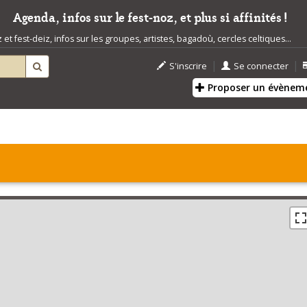
Agenda, infos sur le fest-noz, et plus si affinités !
t fest-deiz, infos sur les groupes, artistes, bagadoù, cercles celtiques...
|
|
S'inscrire
Se connecter
Proposer un évènem