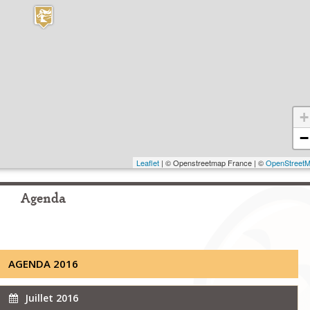
+
−
Leaflet
| © Openstreetmap France | ©
OpenStreet
Agenda
AGENDA 2016
Juillet 2016