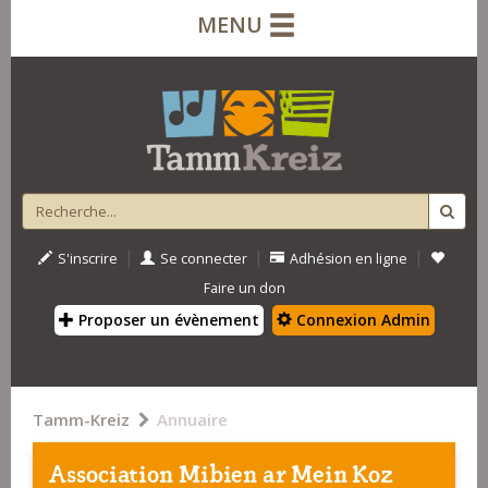
MENU
|
|
|
S'inscrire
Se connecter
Adhésion en ligne
Faire un don
Proposer un évènement
Connexion Admin
Tamm-Kreiz
Annuaire
Association Mibien ar Mein Koz