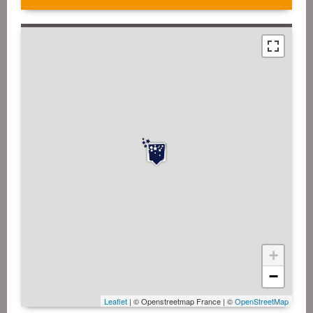
+
−
Leaflet
| © Openstreetmap France | ©
OpenStreetMap