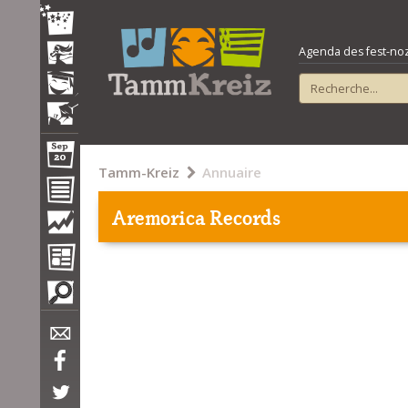
Agenda des fest-noz e
Tamm-Kreiz
Annuaire
Aremorica Records