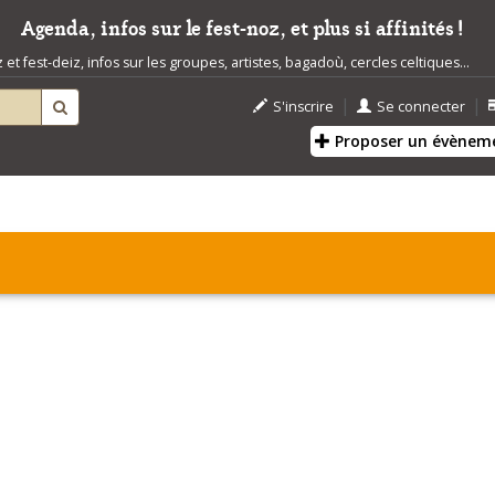
Agenda, infos sur le fest-noz, et plus si affinités !
t fest-deiz, infos sur les groupes, artistes, bagadoù, cercles celtiques...
|
|
S'inscrire
Se connecter
Proposer un évènem