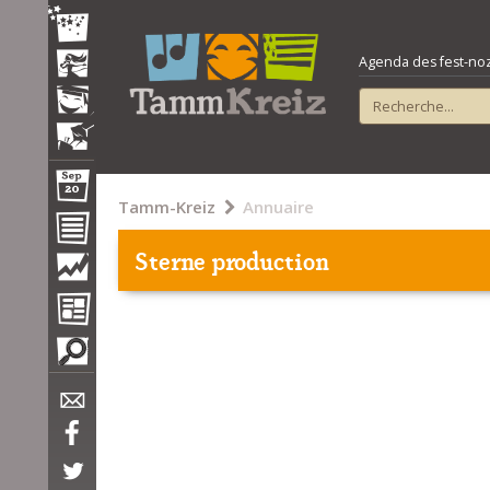
Agenda des fest-noz e
Tamm-Kreiz
Annuaire
Sterne production