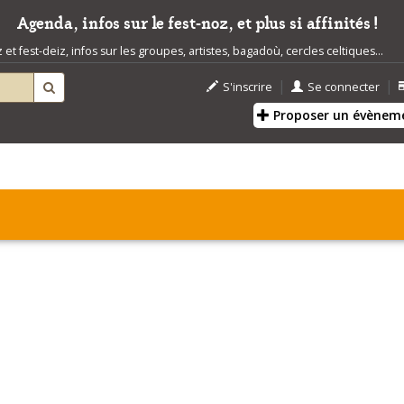
Agenda, infos sur le fest-noz, et plus si affinités !
t fest-deiz, infos sur les groupes, artistes, bagadoù, cercles celtiques...
|
|
S'inscrire
Se connecter
Proposer un évènem