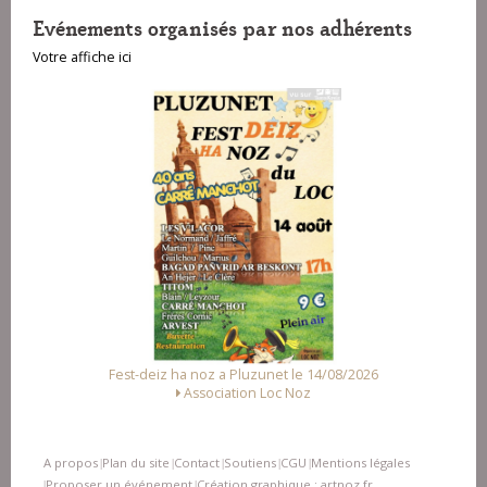
Evénements organisés par nos adhérents
Votre affiche ici
Fest-deiz ha noz a Pluzunet le 14/08/2026
Association Loc Noz
A propos
Plan du site
Contact
Soutiens
CGU
Mentions légales
|
|
|
|
|
Proposer un événement
Création graphique : artnoz.fr
|
|