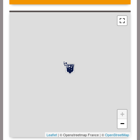
+
−
Leaflet
| © Openstreetmap France | ©
OpenStreetMap