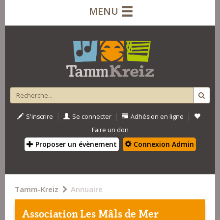
MENU
|
|
|
S'inscrire
Se connecter
Adhésion en ligne
Faire un don
Proposer un évènement
Connexion Admin
Tamm-Kreiz
Annuaire
Association Les Mâls de Mer