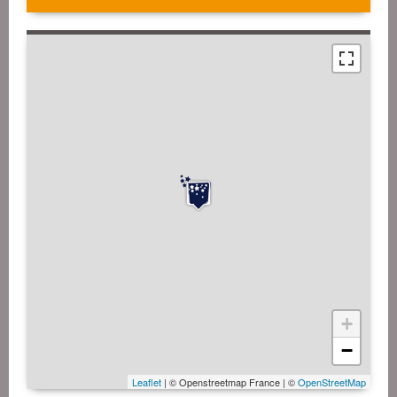
+
−
Leaflet
| © Openstreetmap France | ©
OpenStreetMap