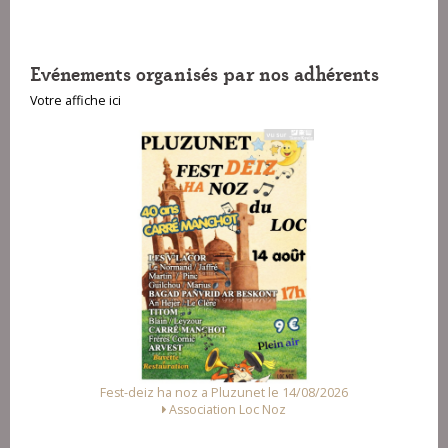
Evénements organisés par nos adhérents
Votre affiche ici
noz a Pluzunet le 14/08/2026
Fest Noz a Arzal le 15/
sociation Loc Noz
Alliance des Association