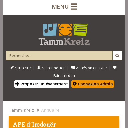
MENU
|
|
|
S'inscrire
Se connecter
Adhésion en ligne
Faire un don
Proposer un évènement
Connexion Admin
Tamm-Kreiz
Annuaire
APE d'Irodouër