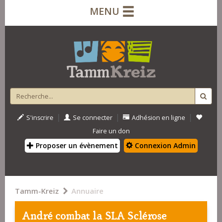
MENU
|
|
|
S'inscrire
Se connecter
Adhésion en ligne
Faire un don
Proposer un évènement
Connexion Admin
Tamm-Kreiz
Annuaire
André combat la SLA Sclérose