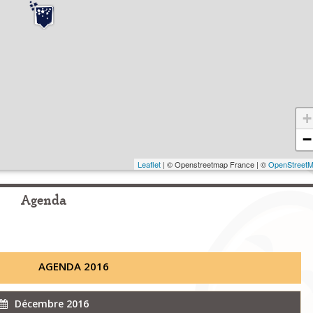
+
−
Leaflet
| © Openstreetmap France | ©
OpenStreet
Agenda
AGENDA 2016
Décembre 2016