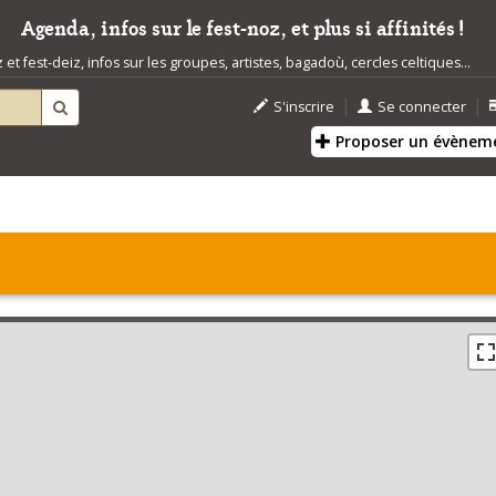
Agenda, infos sur le fest-noz, et plus si affinités !
t fest-deiz, infos sur les groupes, artistes, bagadoù, cercles celtiques...
|
|
S'inscrire
Se connecter
Proposer un évènem