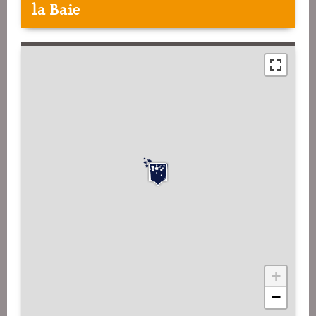
la Baie
+
−