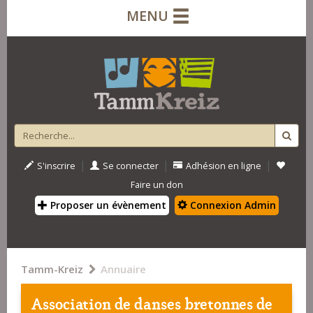
MENU
|
|
|
S'inscrire
Se connecter
Adhésion en ligne
Faire un don
Proposer un évènement
Connexion Admin
Tamm-Kreiz
Annuaire
Association de danses bretonnes de