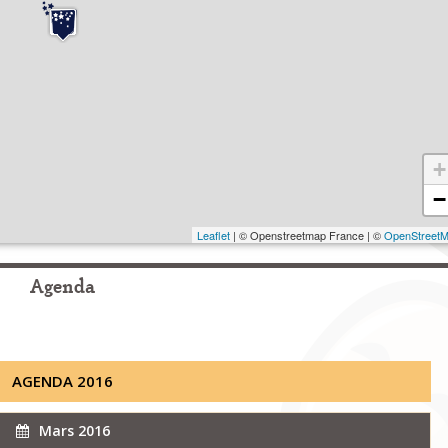
+
−
Leaflet
| © Openstreetmap France | ©
OpenStreet
Agenda
AGENDA 2016
Mars 2016