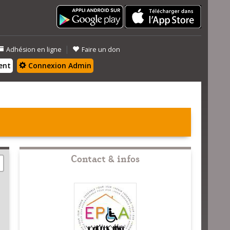
|
Adhésion en ligne
Faire un don
ent
Connexion Admin
Contact & infos