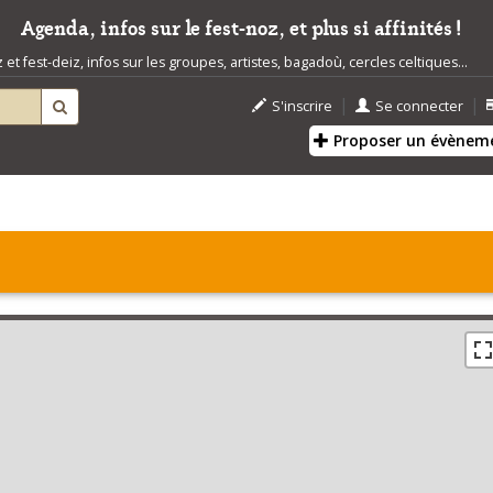
Agenda, infos sur le fest-noz, et plus si affinités !
t fest-deiz, infos sur les groupes, artistes, bagadoù, cercles celtiques...
|
|
S'inscrire
Se connecter
Proposer un évènem