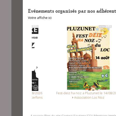
Evénements organisés par nos adhérent
Votre affiche ici
 le 08/08/2026
Fest-deiz ha noz a Pluzunet le 14/08/2026
elle de Kerfons
Association Loc Noz
A propos
Plan du site
Contact
Soutiens
CGU
Mentions légal
|
|
|
|
|