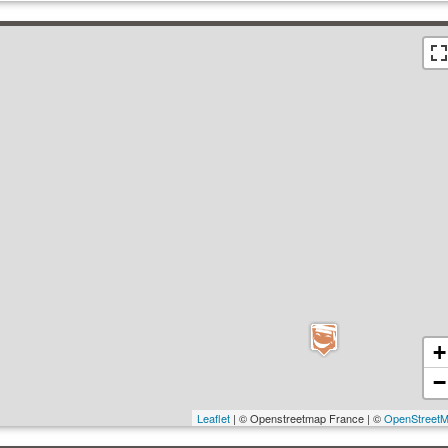
+
−
Leaflet
| © Openstreetmap France | ©
OpenStreet