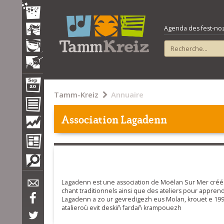
Agenda des fest-noz e
Tamm-Kreiz
Annuaire
Association Lagadenn
Lagadenn est une association de Moëlan Sur Mer créée
chant traditionnels ainsi que des ateliers pour apprend
Lagadenn a zo ur gevredigezh eus Molan, krouet e 1997
atalieroù evit deskiñ fardañ krampouezh