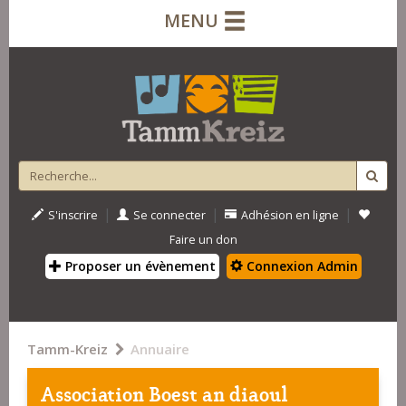
MENU
|
|
|
S'inscrire
Se connecter
Adhésion en ligne
Faire un don
Proposer un évènement
Connexion Admin
Tamm-Kreiz
Annuaire
Association Boest an diaoul