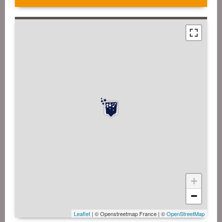
+
−
Leaflet
| © Openstreetmap France | ©
OpenStreetMap