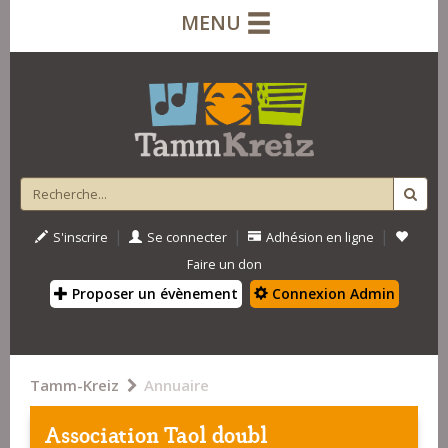
MENU
|
|
|
S'inscrire
Se connecter
Adhésion en ligne
Faire un don
Proposer un évènement
Connexion Admin
Tamm-Kreiz
Annuaire
Association Taol doubl