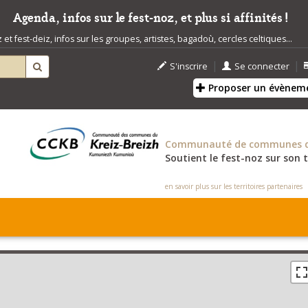
Agenda, infos sur le fest-noz, et plus si affinités !
t fest-deiz, infos sur les groupes, artistes, bagadoù, cercles celtiques...
|
|
S'inscrire
Se connecter
Proposer un évènem
Communauté de communes du
Soutient le fest-noz sur son t
en savoir plus sur les territoires partenaires