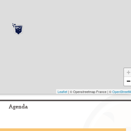
+
−
Leaflet
| © Openstreetmap France | ©
OpenStreet
Agenda