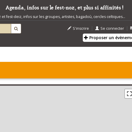
Agenda, infos sur le fest-noz, et plus si affinités !
t fest-deiz, infos sur les groupes, artistes, bagadoù, cercles celtiques...
|
|
S'inscrire
Se connecter
Proposer un évènem