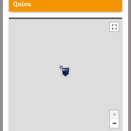
Quiou
+
−