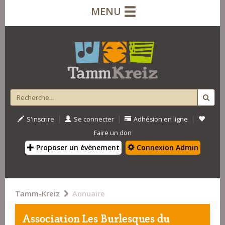
MENU
|
|
|
S'inscrire
Se connecter
Adhésion en ligne
Faire un don
Proposer un évènement
Connexion Admin
Tamm-Kreiz
Annuaire
Association Les Burlesques du