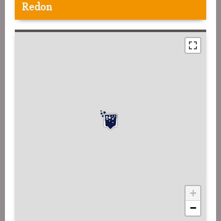
Redon
+
−