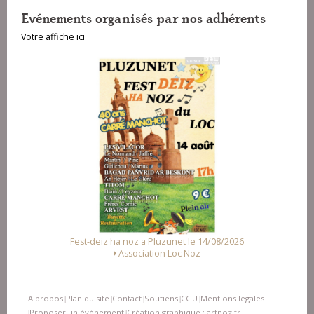
Evénements organisés par nos adhérents
Votre affiche ici
Fest-deiz ha noz a Pluzunet le 14/08/2026
Association Loc Noz
A propos
Plan du site
Contact
Soutiens
CGU
Mentions légales
|
|
|
|
|
Proposer un événement
Création graphique : artnoz.fr
|
|