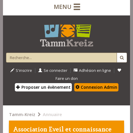
MENU
|
|
|
S'inscrire
Se connecter
Adhésion en ligne
Faire un don
Proposer un évènement
Connexion Admin
Tamm-Kreiz
Annuaire
Association Eveil et connaissance