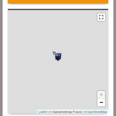
+
−
Leaflet
| © Openstreetmap France | ©
OpenStreetMap